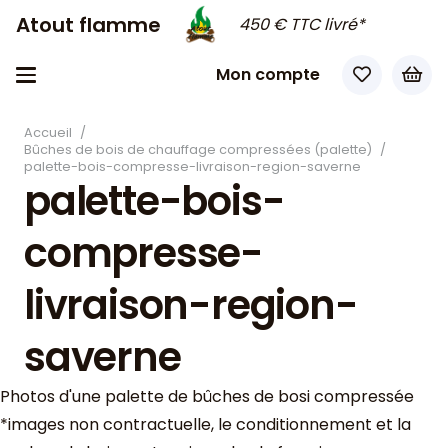
Atout flamme
450 € TTC livré*
Mon compte
Accueil
/
Bûches de bois de chauffage compressées (palette)
/
palette-bois-compresse-livraison-region-saverne
palette-bois-
compresse-
livraison-region-
saverne
Photos d'une palette de bûches de bosi compressée
*images non contractuelle, le conditionnement et la