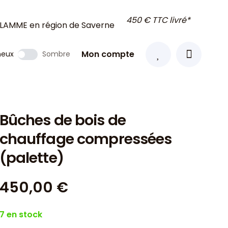
450 € TTC livré*
Mon compte
neux
Sombre
Bûches de bois de
chauffage compressées
(palette)
450,00
€
7 en stock