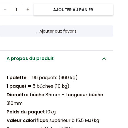
quantité
AJOUTER AU PANIER
de
Ajouter aux favoris
Bûches
de
bois
A propos du produit
de
1 palette
= 96 paquets (960 kg)
chauffage
1 paquet =
5 bûches (10 kg)
compressées
Diamètre bûche
85mm –
Longueur bûche
(palette)
310mm
Poids du paquet
10kg
Valeur calorifiqu
e supérieur à 15,5 MJ/kg