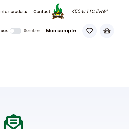
450 € TTC livré*
Infos produits
Contact
Mon compte
neux
Sombre