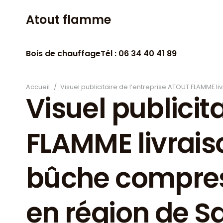
Atout flamme
Bois de chauffage
Tél : 06 34 40 41 89
Accueil
/
Visuel publicitaire de l’entreprise ATOUT FLAMME 
Visuel publicit
FLAMME livrais
bûche compress
en région de S