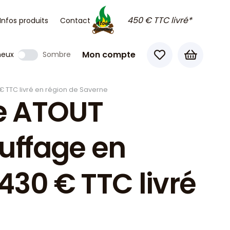
450 € TTC livré*
Infos produits
Contact
Mon compte
neux
Sombre
€ TTC livré en région de Saverne
se ATOUT
uffage en
430 € TTC livré