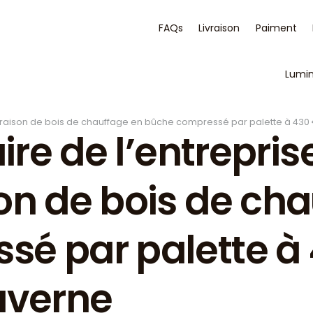
FAQs
Livraison
Paiment
Lumi
livraison de bois de chauffage en bûche compressé par palette à 430 
aire de l’entrepri
on de bois de cha
é par palette à 
averne