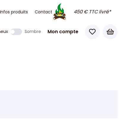
450 € TTC livré*
Infos produits
Contact
Mon compte
neux
Sombre